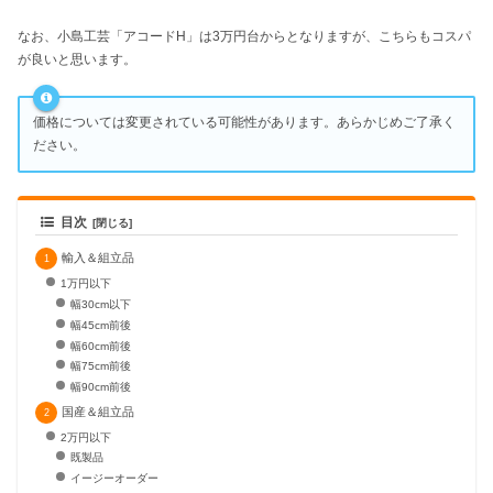
なお、小島工芸「アコードH」は3万円台からとなりますが、こちらもコスパ
が良いと思います。
価格については変更されている可能性があります。あらかじめご了承く
ださい。
目次
輸入＆組立品
1万円以下
幅30cm以下
幅45cm前後
幅60cm前後
幅75cm前後
幅90cm前後
国産＆組立品
2万円以下
既製品
イージーオーダー