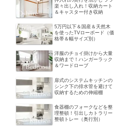
楽々出し入れ！収納カート
＆キャスター付き収納
5万円以下＆国産＆天然木
を使ったTVローボード（価
格帯＆幅サイズ別）
洋服のチョイ掛けから大量
収納まで！ハンガーラック
＆ワードローブ
扉式のシステムキッチンの
シンク下の排水管を避けて
収納するための伸縮棚
食器棚のフォークなどを整
理整頓！引出しカトラリー
整頓トレー（奥行別）