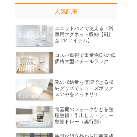
人気記事
ユニットバスで使える！浴
室用マグネット収納【9社
全144アイテム】
コスパ重視で重量物OKの低
価格大型スチールラック
靴の収納量を倍増できる収
納グッズでシューズボック
スの中をスッキリ！
食器棚のフォークなどを整
理整頓！引出しカトラリー
整頓トレー（奥行別）
手頃な組立品から国産完成